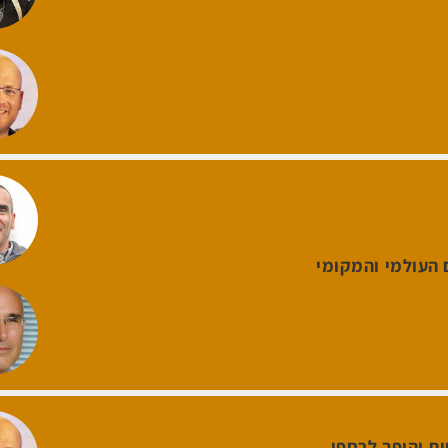
העולמי והמקומי
ת והופך לרחפן