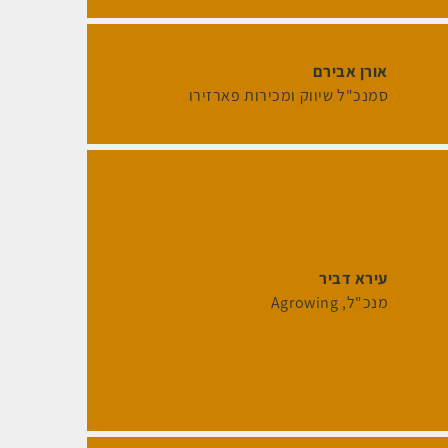
אורן אבירם
סמנכ"ל שיווק ומכירות פארזירו
עירא דביר
מנכ"ל
Agrowing