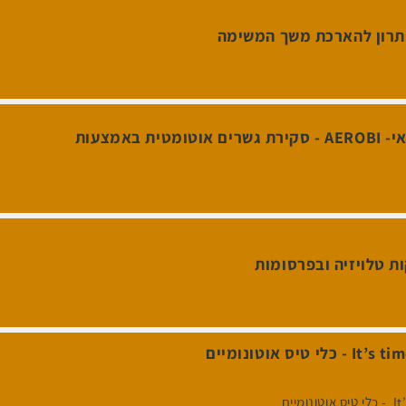
פתרון להארכת משך המשימה
פרוייקט מו"פ אירופאי- AEROBI - סקירת גשרים אוטומטית באמצעות
ת טלויזיה ובפרסומות
יס אוטונומיים
מיים