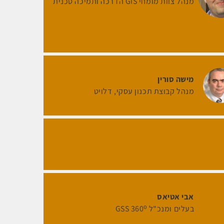
מנהל צוות מומחי GIS הדרכה ותמיכה טכנית
מישה סורין
מנהל קבוצת תכנון עסקי, דלויט
אבי אטיאס
בעלים ומנכ"ל GSS 360⁰