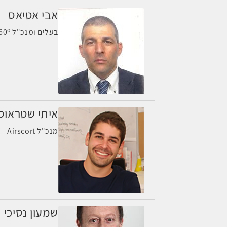
אבי אטיאס
בעלים ומנכ"ל GSS 360⁰
איתי שטראוס
מנכ"ל Airscort
שמעון נסיכי