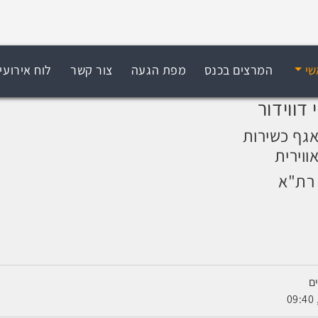
שי
המרצים בכנס
מפת הגעה
צור קשר
לוח אירועי
 דווידור
גף כשירות
ווירית
רת"א
ם