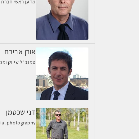
מדען ראשי חברת נ
אורן אבירם
סמנכ"ל שיווק ומכי
דני שכטמן
y shechtman aerial photography