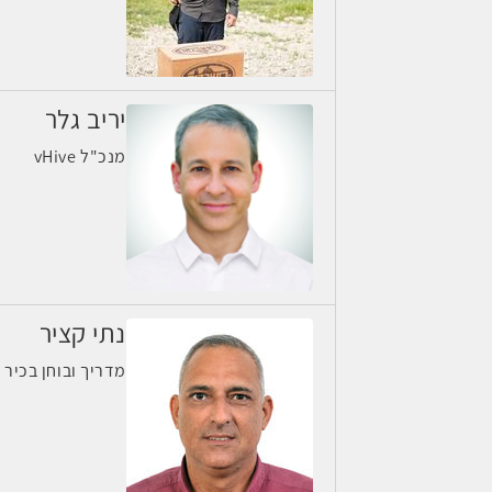
יריב גלר
מנכ"ל vHive
נתי קציר
מדריך ובוחן בכיר