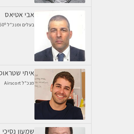
אבי אטיאס
בעלים ומנכ"ל GSS 360⁰
איתי שטראוס
מנכ"ל Airscort
שמעון נסיכי