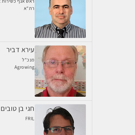
ראש אגף כשירות א
רת"א
עירא דביר
מנכ"ל
Agrowing
חגי בן טובים
FRIL