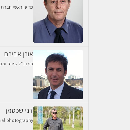
מדען ראשי חברת נ
אורן אבירם
סמנכ"ל שיווק ומכי
דני שכטמן
y shechtman aerial photography