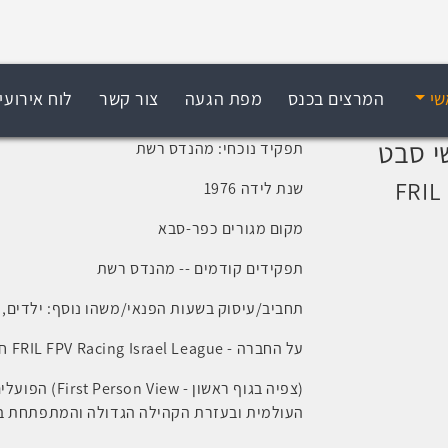
שי
המרצים בכנס
מפת הגעה
צור קשר
לוח אירועי
י סבט
תפקיד נוכחי: מהנדס רשת
FRIL
שנת לידה 1976
מקום מגורים כפר-סבא
תפקידים קודמים -- מהנדס רשת
תחביב/עיסוק בשעות הפנאי/משהו נוסף: ילדים,
על החברה - FRIL FPV Racing Israel League חמישה מטורפים למרוצי מיני רחפני צב"ר
העולמית ובעזרת הקהילה הגדולה והמתפתחת ב