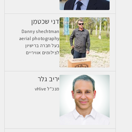
דני שכטמן
Danny shechtman
aerial photography
בעל חברה ברישיון
לצילומים אוויריים
יריב גלר
מנכ"ל vHive