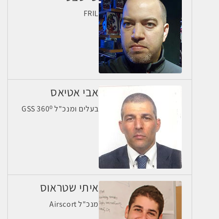
FRIL
אבי אטיאס
בעלים ומנכ"ל GSS 360⁰
איתי שטראוס
מנכ"ל Airscort