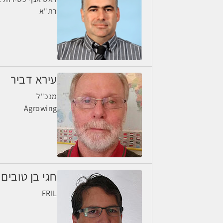
רת"א
עירא דביר
מנכ"ל
Agrowing
חגי בן טובים
FRIL