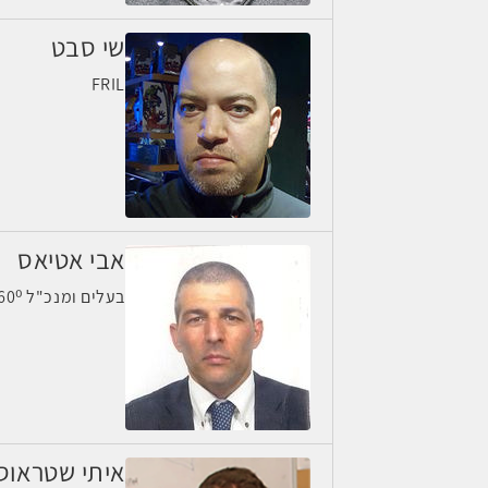
שי סבט
FRIL
אבי אטיאס
בעלים ומנכ"ל GSS 360⁰
איתי שטראוס