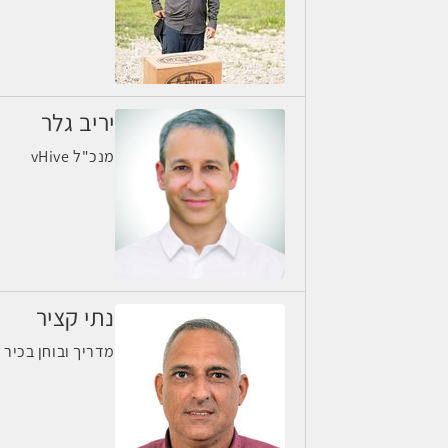
יריב גלר
מנכ"ל vHive
נתי קציר
מדריך ובוחן בכיר