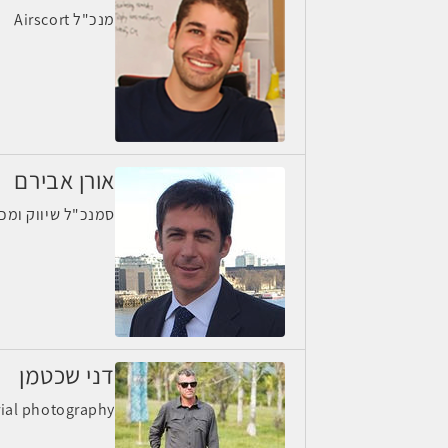
מנכ"ל Airscort
אורן אבירם
סמנכ"ל שיווק ומכי
דני שכטמן
y shechtman aerial photography