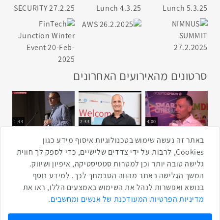
סרטונים מהאירועים האחרונים
1:43
2:33
4:00
כנס ערים חכמות
כנס מפעיל
כנס בריאות דיגיטלית
באתר זה נעשה שימוש בטכנולוגיות איסוף מידע כגון
Cookies, לרבות על ידי צדדים שלישיים, כדי לספק לך חווית
גלישה טובה יותר וכן למטרות סטטיסטיקה, איפיון ושיווק.
2:32
1:14
3:52
המשך הגלישה באתר מהווה הסכמתך לכך. למידע נוסף
כנס RPA
כנס בינת יערות הכרמל
כנס F5
בנושא ואפשרות לנהל את השימוש באמצעים הללו, ראו את
שתפו ברשת
מדיניות הפרטיות המעודכנת של אנשים ומחשבים
.
שתף בטוויטר
שתף בפייסבוק
שתף בלינקדאין
שתף בווטסאפ
שתף בטלגרם