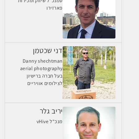
סמנכ"ל שיווק ומכירות
פארזירו
דני שכטמן
Danny shechtman
aerial photography
בעל חברה ברישיון
לצילומים אוויריים
יריב גלר
מנכ"ל vHive