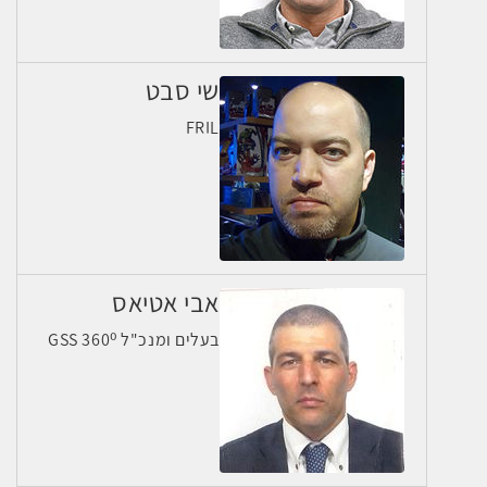
שי סבט
FRIL
אבי אטיאס
בעלים ומנכ"ל GSS 360⁰