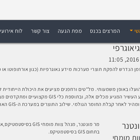
שי
המרצים בכנס
מפת הגעה
צור קשר
לוח אירועי
יאוגרפי
ן הנדרש להפקת תוצרי מערכות מידע גאוגרפיות (כגון אורתופוטו או 
ועלו באופן משמעותי. מל"טים ורחפנים מציעים את היכולת הייחודית 
 העשיר המגיע מכלים אלה, ובתוספת כלי
GIS
מקצועיים ומתקדמים מב
ומהיר לאחר קבלת החומר הגולמי. שילוב התוצרים במערכת ה-
GIS
הארג
ונטנר
מר מונטנר, מנהל צוות מומחי
GIS
בסיסטמטיקס,אחר
בתחום
GIS
בסיסטמטיקס.
ות מומחי