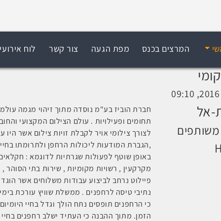
שי
המרצים בכנס
מפת הגעה
צור קשר
לוח אירועי
ומי
ת-אל
חברת הוביז בע"מ נוסדה מתוך זיהוי מגמה עולמ
תחומים ופעילויות . עולם הצילום המקצועי והחוב
משותפים
לצורך צילומי אויר לקבלת זויות צילום אשר היו 
,הגברת המודעות ליכולות הרחפן ולתרומתו בחיי 
H
באופן שוטף לפעולות שגרתיות לדוגמא : חקלאים , 
מקרקעין , רשויות מקומיות , שירות בתי הסוהר 
פיילוט נרחב לביצוע עבודות משלוחים אשר הוג
נתיבי טיסה לרחפנים . ממשלת שוויץ עורכת בימי
כי הרחפנים תופסים נתח הולך וגדל בחיי היומיום
הזמן. מתוך ההבנה כי העתיד ישלב רחפנים בחיי כו