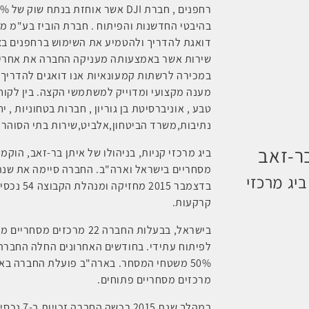
בהיבטי החדשנות והפיתוח . חברת הוביז בע"מ מ
דואגת להדריך ולהטמיע את השימוש ברחפנים בצו
שירות אשר באמצעותה מעניקה החברה את אחריות
במכירה לרשתות קמעונאיות אנו דואגים להדריך 
מענה מקצועי ומדוייק למשתמשי הקצה. בין לקוח
טבע , אוניברסיטת בן גוריון , חברות בטחוניות , יח
נתיבות,משרד הביטחון,אלביט,שירות בתי הסוהר
ר-זאב
ביג מרכזי קניות, בניהולו של איתן בר-זאב, הוק
יג מרכזי
קרקעות.
לפיתוח עתידי. בחודשים האחרונים החלה החברה 
50% משטחי המסחר. בארה"ב פועלת החברה באמצעות ביג
מרכזים מסחריים פתוחים.