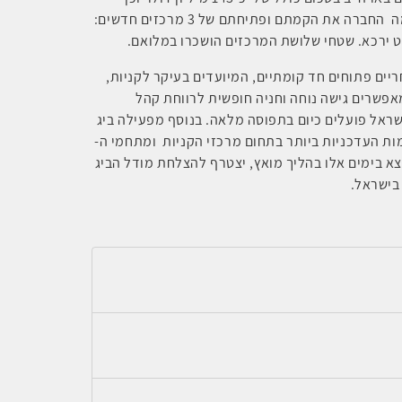
הושלמה מכירת 4 נכסים בארה"ב. בנוסף, השלימה החברה את הקמתם ופתיחתם של 3 מרכזים חדשים:
לט ירכא. שטחי שלושת המרכזים הושכרו במלואם.
יים פתוחים חד קומתיים, המיועדים בעיקר לקניות,
אפשרים גישה נוחה וחניה חופשית לרווחת קהל
ראל פועלים כיום בתפוסה מלאה. בנוסף מפעילה ביג
ת העדכניות ביותר בתחום מרכזי הקניות ומתחמי ה-
צא בימים אלו בהליך מואץ, יצטרף להצלחת מודל הביג
בישראל.