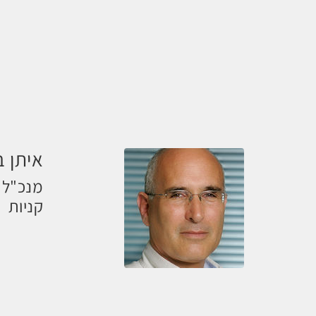
איתן ב
מנכ"ל ב
קניות