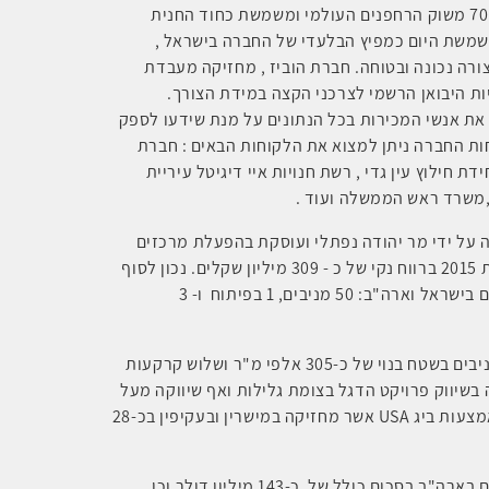
רחפנים , חברת DJI אשר אוחזת בנתח שוק של 70% משוק הרחפנים העולמי ומשמשת כחוד החנית
שמשת היום כמפיץ הבלעדי של החברה בישראל ,
רה נכונה ובטוחה. חברת הוביז , מחזיקה מעבדת
 היבואן הרשמי לצרכני הקצה במידת הצורך.
את אנשי המכירות בכל הנתונים על מנת שידעו לספק
ות החברה ניתן למצוא את הלקוחות הבאים : חברת
ידת חילוץ עין גדי , רשת חנויות איי דיגיטל עיריית
,משרד ראש הממשלה ועוד .
מה על ידי מר יהודה נפתלי ועוסקת בהפעלת מרכזים
מסחריים בישראל וארה"ב. החברה סיימה את שנת 2015 ברווח נקי של כ - 309 מיליון שקלים. נכון לסוף
בדצמבר 2015 מחזיקה ומנהלת הקבוצה 54 נכסים בישראל וארה"ב: 50 מניבים, 1 בפיתוח ו- 3
בישראל, בבעלות החברה 22 מרכזים מסחריים מניבים בשטח בנוי של כ-305 אלפי מ"ר ושלוש קרקעות
בשיווק פרויקט הדגל בצומת גלילות ואף שיווקה מעל
USA
אשר מחזיקה במישרין ובעקיפין בכ-28
במהלך שנת 2015 רכשה החברה זכויות ב-7 נכסים בארה"ב בסכום כולל של כ-143 מיליון דולר וכן