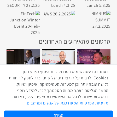
סרטונים מהאירועים האחרונים
1:43
2:33
4:00
כנס ערים חכמות
כנס מפעיל
כנס בריאות דיגיטלית
באתר זה נעשה שימוש בטכנולוגיות איסוף מידע כגון
Cookies, לרבות על ידי צדדים שלישיים, כדי לספק לך חווית
גלישה טובה יותר וכן למטרות סטטיסטיקה, איפיון ושיווק.
2:32
1:14
3:52
המשך הגלישה באתר מהווה הסכמתך לכך. למידע נוסף
כנס RPA
כנס בינת יערות הכרמל
כנס F5
בנושא ואפשרות לנהל את השימוש באמצעים הללו, ראו את
מדיניות הפרטיות המעודכנת של אנשים ומחשבים
.
שתפו ברשת
שתף בטוויטר
שתף בפייסבוק
שתף בלינקדאין
שתף בווטסאפ
שתף בטלגרם
סגירה